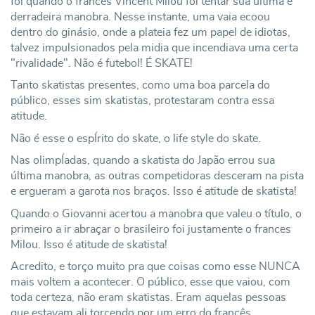
foi quando o frances Vincent Milou foi tentar sua ultima e
derradeira manobra. Nesse instante, uma vaia ecoou
dentro do ginásio, onde a plateia fez um papel de idiotas,
talvez impulsionados pela midia que incendiava uma certa
"rivalidade". Não é futebol! É SKATE!
Tanto skatistas presentes, como uma boa parcela do
público, esses sim skatistas, protestaram contra essa
atitude.
Não é esse o espÍrito do skate, o life style do skate.
Nas olimpÍadas, quando a skatista do Japão errou sua
última manobra, as outras competidoras desceram na pista
e ergueram a garota nos braços. Isso é atitude de skatista!
Quando o Giovanni acertou a manobra que valeu o título, o
primeiro a ir abraçar o brasileiro foi justamente o frances
Milou. Isso é atitude de skatista!
Acredito, e torço muito pra que coisas como esse NUNCA
mais voltem a acontecer. O público, esse que vaiou, com
toda certeza, não eram skatistas. Eram aquelas pessoas
que estavam ali torcendo por um erro do francês,