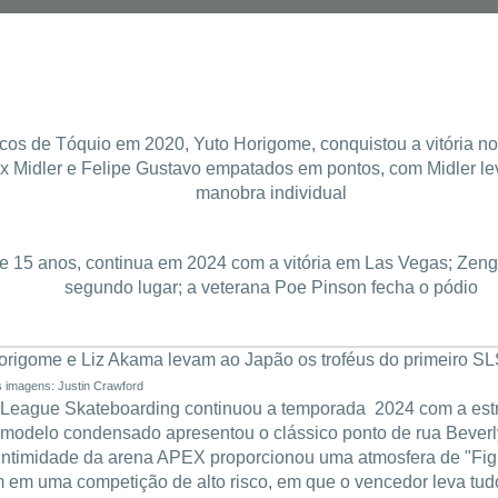
cos de Tóquio em 2020, Yuto Horigome, conquistou a vitória n
ex Midler e Felipe Gustavo empatados em pontos, com Midler le
manobra individual
de 15 anos, continua em 2024 com a vitória em Las Vegas; Ze
segundo lugar; a veterana Poe Pinson fecha o pódio
rigome e Liz Akama levam ao Japão os troféus do primeiro 
s imagens: Justin Crawford
t League Skateboarding continuou a temporada 2024 com a est
modelo condensado apresentou o clássico ponto de rua Beverl
 intimidade da arena APEX proporcionou uma atmosfera de "Figh
m em uma competição de alto risco, em que o vencedor leva tud