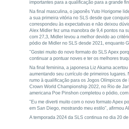
importantes para a qualificação para a grande 
Na final masculina, o japonês Yuto Horigome l
a sua primeira vitória no SLS desde que conqui
correspondeu às expectativas e não deixou dúvi
Alex Midler fez uma manobra de 9,4 pontos na su
com 27,3, Midler levou a melhor devido ao crit
pódio de Midler no SLS desde 2021, enquanto Gu
"Gostei muito do novo formato do SLS Apex porq
continuar a pontuar noves e ter os melhores tru
Na final feminina, a japonesa Liz Akama acertou 
aumentando seu currículo de primeiros lugares. 
rumo à qualificação para os Jogos Olímpicos de
Crown World Championship 2022, no Rio de Janei
americana Poe Pinshon completou o pódio, com no
"Eu me diverti muito com o novo formato Apex po
em San Diego, mostrando meu estilo", afirmou 
A temporada 2024 da SLS continua no dia 20 de 