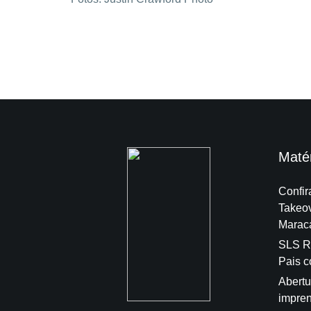
Maté
Confir
Takeo
Marac
SLS Ri
Pais 
Abertu
impren