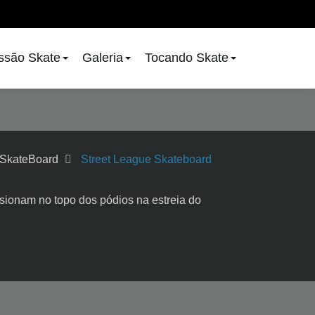
issão Skate
Galeria
Tocando Skate
SkateBoard
Street League Skateboard
sionam no topo dos pódios na estreia do