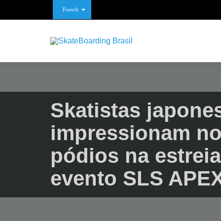
French
Skatistas japone
impressionam no
pódios na estrei
evento SLS APE