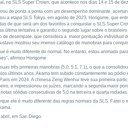
final, no SLS Super Crown, que acontece nos dias 14 e 15 de d
iderou de ponta a ponta com um desempenho dominante, acerta
stou a etapa SLS Tokyo, em agosto de 2023. Horigome, que entr
das de que será um dos favoritos a conquistar o SLS Super Cro
a última tentativa e garantiu o segundo lugar sobre o brasile
ério de desempate, que considera a maior pontuação individual
stavo mostrou seu imenso catálogo de manobras para conquistar
ue é muito diferente do normal. No entanto, estou animado pa
ques", afirmou Horigome
suas três primeiras manobras (5.0, 5.1, 7.1), o que a consolido
Nos últimos anos, Akama tem subido constantemente ao pódio e
 Paris em 2024. A chinesa Zeng Wenhui teve sua primeira parti
ro, e impressionou os juízes, marcando a segunda maior pontu
tas sólidas consecutivas de 5,0 na terceira e quarta rodadas.
rque ele é muito diferente das regras normais da SLS. Farei o
Akama.
abril, em San Diego.