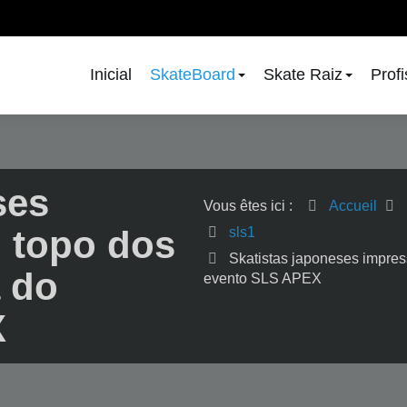
Inicial
SkateBoard
Skate Raiz
Prof
ses
Vous êtes ici :
Accueil
 topo dos
sls1
Skatistas japoneses impres
a do
evento SLS APEX
X