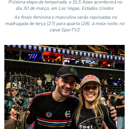
Próxima etapa da temporada, o SLS Apex acontecerá no
dia 30 de março, em Las Vegas, Estados Unidos
As finais feminina e masculina serão reprisadas na
madrugada de terça (27) para quarta (28), à meia-noite, no
canal SporTV2