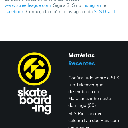
www.streetleague.com
. Siga a SLS no
Instagram
e
Facebook
. Conheça também o Instagram da
SLS Brasil
.
Matérias
Recentes
Confira tudo sobre o SLS
Rio Takeover que
desembarca no
Maracanãzinho neste
domingo (09)
SLS Rio Takeover
celebra Dia dos Pais com
campanha