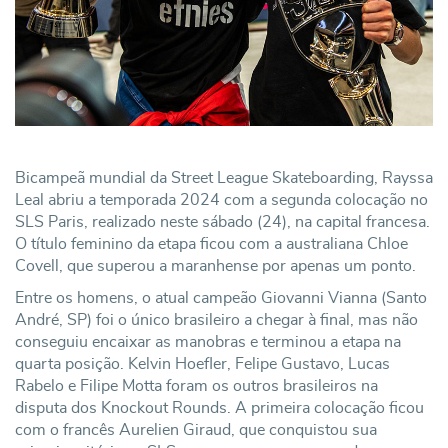
Bicampeã mundial da Street League Skateboarding, Rayssa
Leal abriu a temporada 2024 com a segunda colocação no
SLS Paris, realizado neste sábado (24), na capital francesa.
O título feminino da etapa ficou com a australiana Chloe
Covell, que superou a maranhense por apenas um ponto.
Entre os homens, o atual campeão Giovanni Vianna (Santo
André, SP) foi o único brasileiro a chegar à final, mas não
conseguiu encaixar as manobras e terminou a etapa na
quarta posição. Kelvin Hoefler, Felipe Gustavo, Lucas
Rabelo e Filipe Motta foram os outros brasileiros na
disputa dos Knockout Rounds. A primeira colocação ficou
com o francês Aurelien Giraud, que conquistou sua