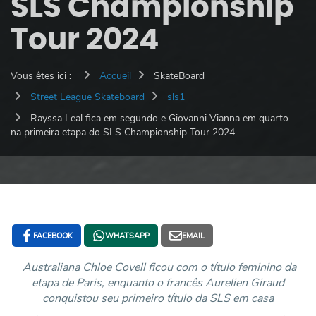
SLS Championship
Tour 2024
Vous êtes ici :
Accueil
SkateBoard
Street League Skateboard
sls1
Rayssa Leal fica em segundo e Giovanni Vianna em quarto
na primeira etapa do SLS Championship Tour 2024
FACEBOOK
WHATSAPP
EMAIL
Australiana Chloe Covell ficou com o título feminino da
etapa de Paris, enquanto o francês Aurelien Giraud
conquistou seu primeiro título da SLS em casa