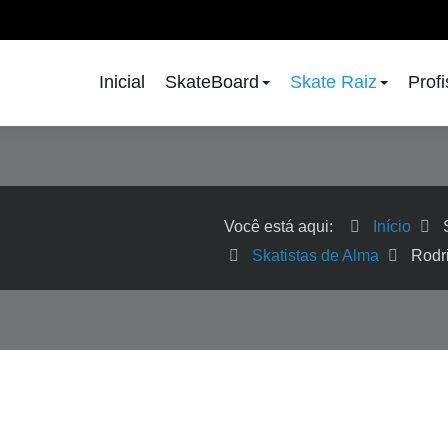
Inicial
SkateBoard
Skate Raiz
Prof
Você está aqui:
Início
Skatistas de Alma
Rodr