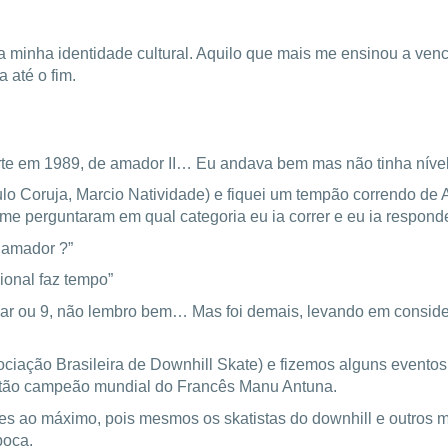
a minha identidade cultural. Aquilo que mais me ensinou a venc
 até o fim.
te em 1989, de amador II… Eu andava bem mas não tinha nível d
ulo Coruja, Marcio Natividade) e fiquei um tempão correndo de
, me perguntaram em qual categoria eu ia correr e eu ia respon
e amador ?”
sional faz tempo”
gar ou 9, não lembro bem… Mas foi demais, levando em consider
ção Brasileira de Downhill Skate) e fizemos alguns eventos, 
ntão campeão mundial do Francês Manu Antuna.
es ao máximo, pois mesmos os skatistas do downhill e outros m
poca.