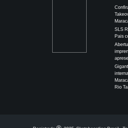
Confir
Takeo
Marac
SLS Ri
Pais 
Abertu
impren
aprese
Gigant
intern
Marac
Rio Ta
®