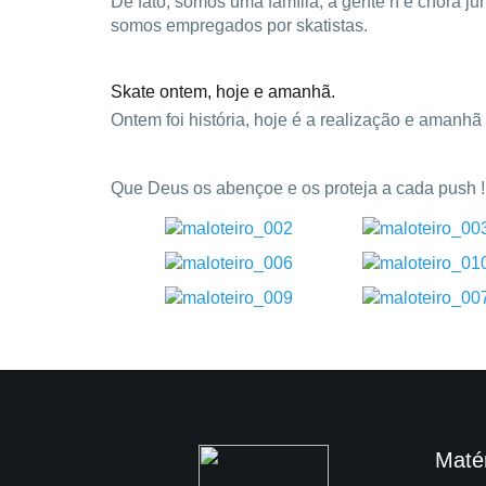
De fato, somos uma família, a gente rí e chora 
somos empregados por skatistas.
Skate ontem, hoje e amanhã.
Ontem foi história, hoje é a realização e amanhã
Que Deus os abençoe e os proteja a cada push !
Maté