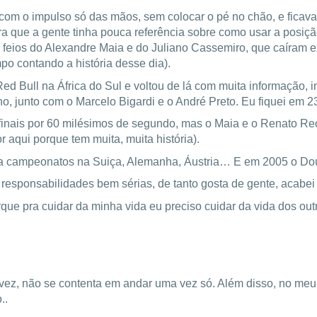
 com o impulso só das mãos, sem colocar o pé no chão, e fic
Fora que a gente tinha pouca referência sobre como usar a posi
 feios do Alexandre Maia e do Juliano Cassemiro, que caíram e
po contando a história desse dia).
ed Bull na África do Sul e voltou de lá com muita informação, i
, junto com o Marcelo Bigardi e o André Preto. Eu fiquei em 2
as finais por 60 milésimos de segundo, mas o Maia e o Renato R
 aqui porque tem muita, muita história).
ha campeonatos na Suiça, Alemanha, Áustria… E em 2005 o Dou
responsabilidades bem sérias, de tanto gosta de gente, acabei
que pra cuidar da minha vida eu preciso cuidar da vida dos outr
vez, não se contenta em andar uma vez só. Além disso, no meu
..