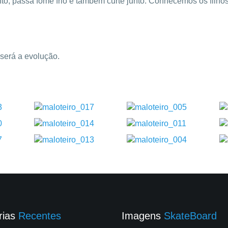
junto, passa fome frio e também curte junto. Conhecemos os fil
 será a evolução.
rias
Recentes
Imagens
SkateBoard