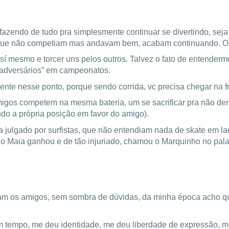
fazendo de tudo pra simplesmente continuar se divertindo, seja
 que não competiam mas andavam bem, acabam continuando. O
 sí mesmo e torcer uns pelos outros. Talvez o fato de entender
“adversários” em campeonatos.
nte nesse ponto, porque sendo corrida, vc precisa chegar na fr
igos competem na mesma bateria, um se sacrificar pra não der
ando a própria posição em favor do amigo).
 julgado por surfistas, que não entendiam nada de skate em l
í o Maia ganhou e de tão injuriado, chamou o Marquinho no palan
oram os amigos, sem sombra de dúvidas, da minha época acho qu
m tempo, me deu identidade, me deu liberdade de expressão, m