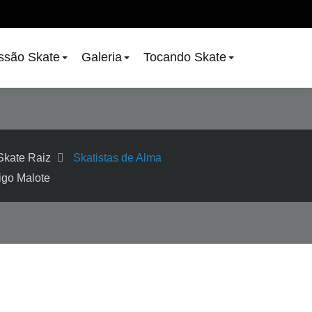
issão Skate
Galeria
Tocando Skate
Skate Raiz
Skatistas de Alma
igo Malote