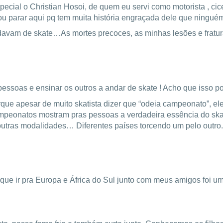
cial o Christian Hosoi, de quem eu servi como motorista , ci
ou parar aqui pq tem muita história engraçada dele que ningué
davam de skate…As mortes precoces, as minhas lesões e fratur
 pessoas e ensinar os outros a andar de skate ! Acho que isso po
que apesar de muito skatista dizer que “odeia campeonato”, e
eonatos mostram pras pessoas a verdadeira essência do skat
a outras modalidades… Diferentes países torcendo um pelo outro
 que ir pra Europa e África do Sul junto com meus amigos foi u