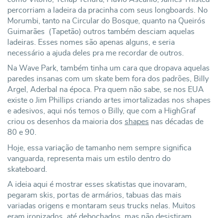
percorriam a ladeira da pracinha com seus longboards. No
Morumbi, tanto na Circular do Bosque, quanto na Queirós
Guimarães (Tapetão) outros também desciam aquelas
ladeiras. Esses nomes são apenas alguns, e seria
necessário a ajuda deles pra me recordar de outros.
Na Wave Park, também tinha um cara que dropava aquelas
paredes insanas com um skate bem fora dos padrões, Billy
Argel, Aderbal na época. Pra quem não sabe, se nos EUA
existe o Jim Phillips criando artes imortalizadas nos shapes
e adesivos, aqui nós temos o Billy, que com a HighGraf
criou os desenhos da maioria dos
shapes
nas décadas de
80 e 90.
Hoje, essa variação de tamanho nem sempre significa
vanguarda, representa mais um estilo dentro do
skateboard.
A ideia aqui é mostrar esses skatistas que inovaram,
pegaram skis, portas de armários, tabuas das mais
variadas origens e montaram seus trucks nelas. Muitos
eram ironizados, até debochados, mas não desistiram,