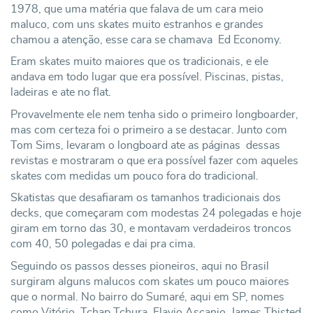
1978, que uma matéria que falava de um cara meio
maluco, com uns skates muito estranhos e grandes
chamou a atenção, esse cara se chamava Ed Economy.
Eram skates muito maiores que os tradicionais, e ele
andava em todo lugar que era possível. Piscinas, pistas,
ladeiras e ate no flat.
Provavelmente ele nem tenha sido o primeiro longboarder,
mas com certeza foi o primeiro a se destacar. Junto com
Tom Sims, levaram o longboard ate as páginas dessas
revistas e mostraram o que era possível fazer com aqueles
skates com medidas um pouco fora do tradicional.
Skatistas que desafiaram os tamanhos tradicionais dos
decks, que começaram com modestas 24 polegadas e hoje
giram em torno das 30, e montavam verdadeiros troncos
com 40, 50 polegadas e dai pra cima.
Seguindo os passos desses pioneiros, aqui no Brasil
surgiram alguns malucos com skates um pouco maiores
que o normal. No bairro do Sumaré, aqui em SP, nomes
como Vitório, Tchap Tchura, Flavio Ascanio, James Thisted