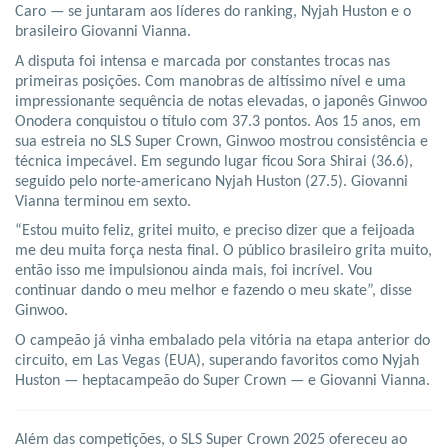
Caro — se juntaram aos líderes do ranking, Nyjah Huston e o
brasileiro Giovanni Vianna.
A disputa foi intensa e marcada por constantes trocas nas
primeiras posições. Com manobras de altíssimo nível e uma
impressionante sequência de notas elevadas, o japonês Ginwoo
Onodera conquistou o título com 37.3 pontos. Aos 15 anos, em
sua estreia no SLS Super Crown, Ginwoo mostrou consistência e
técnica impecável. Em segundo lugar ficou Sora Shirai (36.6),
seguido pelo norte-americano Nyjah Huston (27.5). Giovanni
Vianna terminou em sexto.
“Estou muito feliz, gritei muito, e preciso dizer que a feijoada
me deu muita força nesta final. O público brasileiro grita muito,
então isso me impulsionou ainda mais, foi incrível. Vou
continuar dando o meu melhor e fazendo o meu skate”, disse
Ginwoo.
O campeão já vinha embalado pela vitória na etapa anterior do
circuito, em Las Vegas (EUA), superando favoritos como Nyjah
Huston — heptacampeão do Super Crown — e Giovanni Vianna.
Além das competições, o SLS Super Crown 2025 ofereceu ao