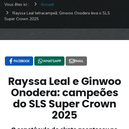
Vous êtes ici :
Accueil
Rayssa Leal tetracampeã; Ginwoo Onodera leva o SLS
Super Crown 2025
FACEBOOK
WHATSAPP
EMAIL
Rayssa Leal e Ginwoo
Onodera: campeões
do SLS Super Crown
2025