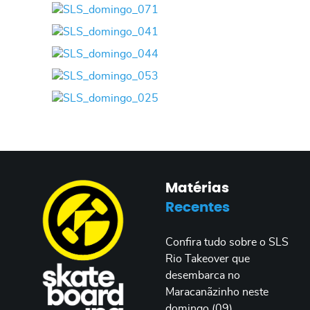
Matérias
Recentes
Confira tudo sobre o SLS
Rio Takeover que
desembarca no
Maracanãzinho neste
domingo (09)