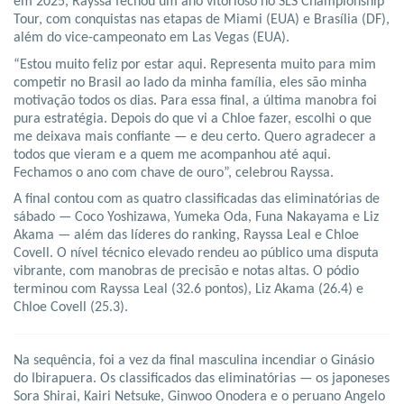
em 2025, Rayssa fechou um ano vitorioso no SLS Championship
Tour, com conquistas nas etapas de Miami (EUA) e Brasília (DF),
além do vice-campeonato em Las Vegas (EUA).
“Estou muito feliz por estar aqui. Representa muito para mim
competir no Brasil ao lado da minha família, eles são minha
motivação todos os dias. Para essa final, a última manobra foi
pura estratégia. Depois do que vi a Chloe fazer, escolhi o que
me deixava mais confiante — e deu certo. Quero agradecer a
todos que vieram e a quem me acompanhou até aqui.
Fechamos o ano com chave de ouro”, celebrou Rayssa.
A final contou com as quatro classificadas das eliminatórias de
sábado — Coco Yoshizawa, Yumeka Oda, Funa Nakayama e Liz
Akama — além das líderes do ranking, Rayssa Leal e Chloe
Covell. O nível técnico elevado rendeu ao público uma disputa
vibrante, com manobras de precisão e notas altas. O pódio
terminou com Rayssa Leal (32.6 pontos), Liz Akama (26.4) e
Chloe Covell (25.3).
Na sequência, foi a vez da final masculina incendiar o Ginásio
do Ibirapuera. Os classificados das eliminatórias — os japoneses
Sora Shirai, Kairi Netsuke, Ginwoo Onodera e o peruano Angelo