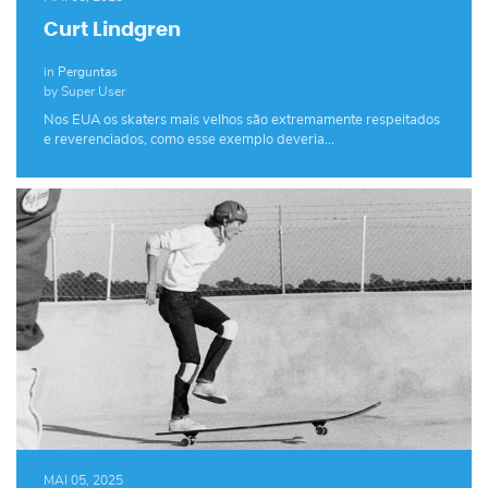
Curt Lindgren
in
Perguntas
by Super User
Nos EUA os skaters mais velhos são extremamente respeitados
e reverenciados, como esse exemplo deveria…
MAI 05, 2025