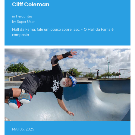
Cliff Coleman
in
Perguntas
by Super User
Hall da Fama, fale um pouco sobre isso. - O Hall da Fama é
composto…
MAI 05, 2025