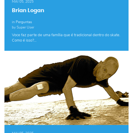
MAI 05, 2025
Brian Logan
in
Perguntas
by Super User
Voce faz parte de uma família que é tradicional dentro do skate.
Como é isso?…