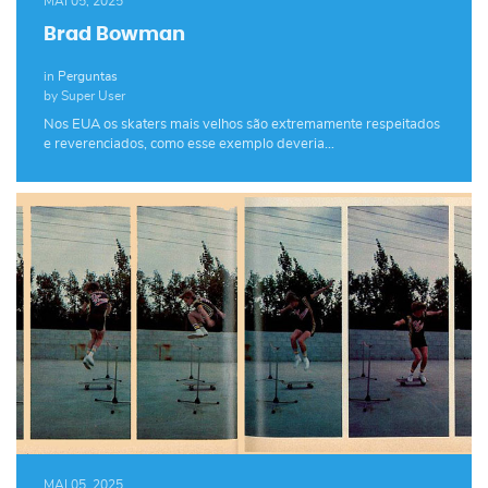
MAI 05, 2025
Brad Bowman
in
Perguntas
by Super User
Nos EUA os skaters mais velhos são extremamente respeitados
e reverenciados, como esse exemplo deveria…
MAI 05, 2025