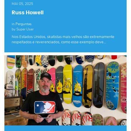
MAI 05, 2025
Russ Howell
in
Perguntas
by Super User
Nos Estados Unidos, skatistas mais velhos são extremamente
respeitados e reverenciados, como esse exemplo deve…