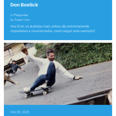
Don Bostick
in
Perguntas
by Super User
Nos EUA, os skatistas mais velhos são extremamente
respeitados e reverenciados, como seguir esse exemplo?…
MAI 05, 2025