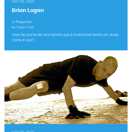
MAY 05, 2025
Brian Logan
in
Perguntas
by Super User
Voce faz parte de uma família que é tradicional dentro do skate.
Como é isso?…