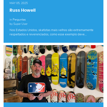
MAY 05, 2025
Russ Howell
in
Perguntas
by Super User
Nos Estados Unidos, skatistas mais velhos são extremamente
respeitados e reverenciados, como esse exemplo deve…