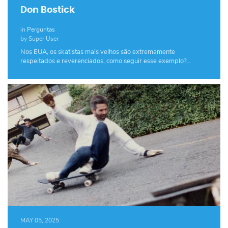
Don Bostick
in
Perguntas
by Super User
Nos EUA, os skatistas mais velhos são extremamente
respeitados e reverenciados, como seguir esse exemplo?…
MAY 05, 2025