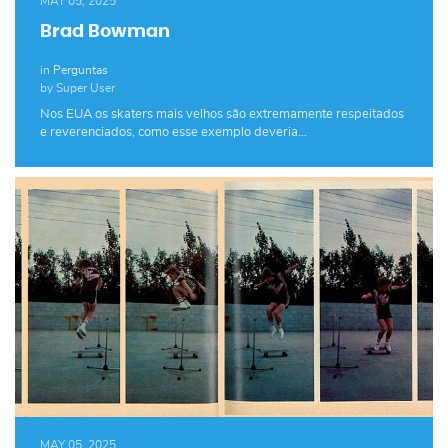
MAY 05, 2025
Brad Bowman
in
Perguntas
by Super User
Nos EUA os skaters mais velhos são extremamente respeitados
e reverenciados, como esse exemplo deveria…
MAY 05, 2025