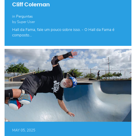
Cliff Coleman
in
Perguntas
by Super User
Hall da Fama, fale um pouco sobre isso. - O Hall da Fama é
composto…
MAY 05, 2025