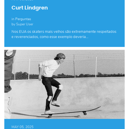
Curt Lindgren
in
Perguntas
by Super User
Nos EUA os skaters mais velhos são extremamente respeitados
e reverenciados, como esse exemplo deveria…
MAY 05, 2025