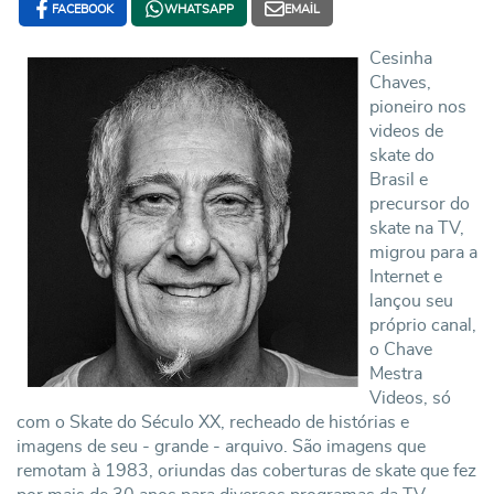
FACEBOOK
WHATSAPP
EMAIL
Cesinha
Chaves,
pioneiro nos
videos de
skate do
Brasil e
precursor do
skate na TV,
migrou para a
Internet e
lançou seu
próprio canal,
o Chave
Mestra
Videos, só
com o Skate do Século XX, recheado de histórias e
imagens de seu - grande - arquivo. São imagens que
remotam à 1983, oriundas das coberturas de skate que fez