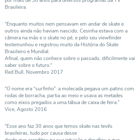
por mais de 30 anos para diversos programas da TV
Brasileira.
“Enquanto muitos nem pensavam em andar de skate e
outros ainda não haviam nascido, Cesinha estava com a
câmera na mão e o skate no pé, e pelo seu viewfinder
testemunhou e registrou muito da História do Skate
Brasileiro e Mundial.
Afinal, quem não conhece sobre o passado, dificilmente vai
saber sobre o futuro.“
Red Bull, Novembro 2017
“O nome era “surfinho”: a molecada pegava um patins com
rodas de borracha, partia ao meio e usava as metades
como eixos pregados a uma tábua de caixa de feira.”
Vice, Agosto 2016
“Esse ano faz 30 anos que temos skate nas tevês
brasileiras, tudo por causa desse
doido que acreditou na sua intuição e desafiou e que