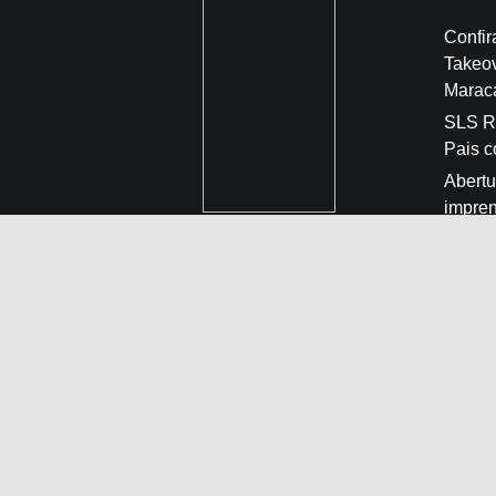
Confir
Takeo
Marac
SLS Ri
Pais 
Abertu
impren
aprese
Gigant
intern
Marac
Rio Ta