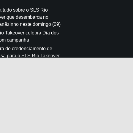
a tudo sobre o SLS Rio
ver que desembarca no
anãzinho neste domingo (09)
o Takeover celebra Dia dos
com campanha
ra de credenciamento de
sa para o SLS Rio Takeover
ntado pelo Banco do Brasil
es do skate street
acional desembarcam no
anãzinho (RJ) para o SLS
keover