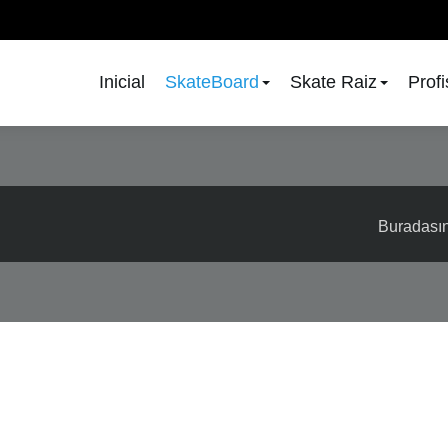
Inicial
SkateBoard
Skate Raiz
Prof
Buradası