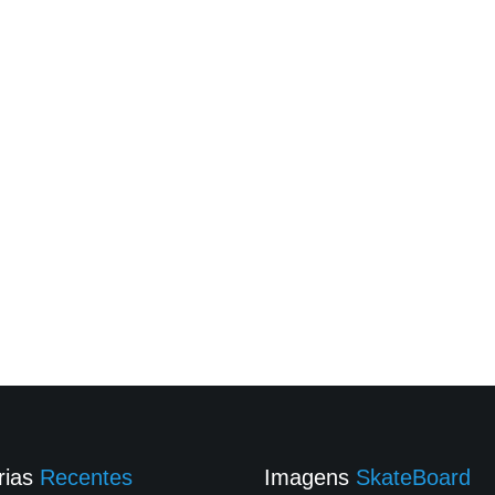
rias
Recentes
Imagens
SkateBoard