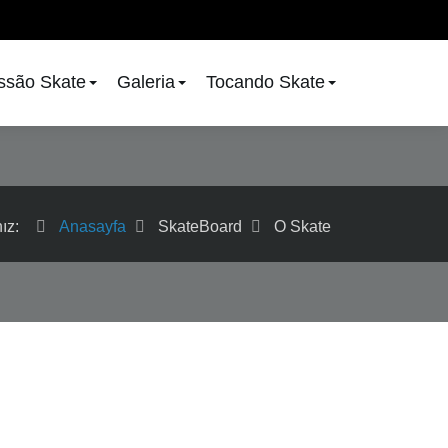
issão Skate
Galeria
Tocando Skate
nız:
Anasayfa
SkateBoard
O Skate