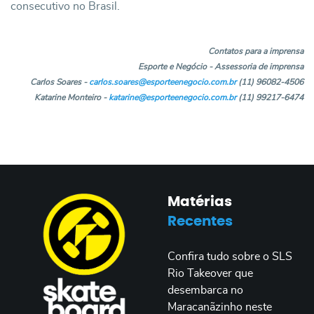
consecutivo no Brasil.
Contatos para a imprensa
Esporte e Negócio - Assessoria de imprensa
Carlos Soares -
carlos.soares@esporteenegocio.com.br
(11) 96082-4506
Katarine Monteiro -
katarine@esporteenegocio.com.br
(11) 99217-6474
Matérias
Recentes
Confira tudo sobre o SLS
Rio Takeover que
desembarca no
Maracanãzinho neste