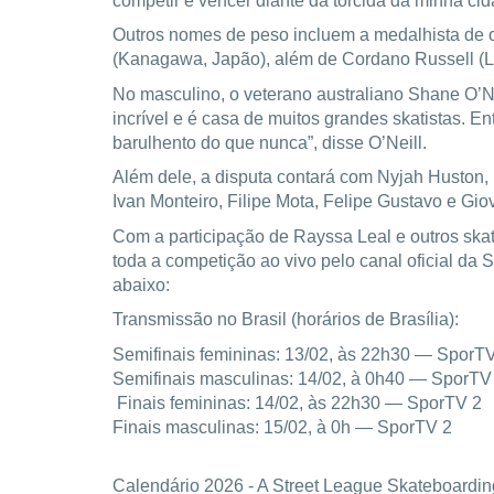
competir e vencer diante da torcida da minha ci
Outros nomes de peso incluem a medalhista de 
(Kanagawa, Japão), além de Cordano Russell (L
No masculino, o veterano australiano Shane O’N
incrível e é casa de muitos grandes skatistas. E
barulhento do que nunca”, disse O’Neill.
Além dele, a disputa contará com Nyjah Huston
Ivan Monteiro, Filipe Mota, Felipe Gustavo e Gio
Com a participação de Rayssa Leal e outros skat
toda a competição ao vivo pelo canal oficial da
abaixo:
Transmissão no Brasil (horários de Brasília):
Semifinais femininas: 13/02, às 22h30 — SporT
Semifinais masculinas: 14/02, à 0h40 — SporTV
Finais femininas: 14/02, às 22h30 — SporTV 2
Finais masculinas: 15/02, à 0h — SporTV 2
Calendário 2026 - A Street League Skateboardin