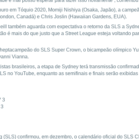
dade e mal posso esperar para fazer isso novamente”, comentou
ouro em Tóquio 2020, Momiji Nishiya (Osaka, Japão), a campe
ondon, Canadá) e Chris Joslin (Hawaiian Gardens, EUA).
eill também aguarda com expectativa o retorno da SLS a Sydney
ntão é mais do que justo que a Street League esteja voltando par
, heptacampeão do SLS Super Crown, o bicampeão olímpico Yuto
vanni Vianna.
istas brasileiros, a etapa de Sydney terá transmissão confirma
 SLS no YouTube, enquanto as semifinais e finais serão exibid
V 3
 3
g (SLS) confirmou, em dezembro, o calendário oficial do SLS C