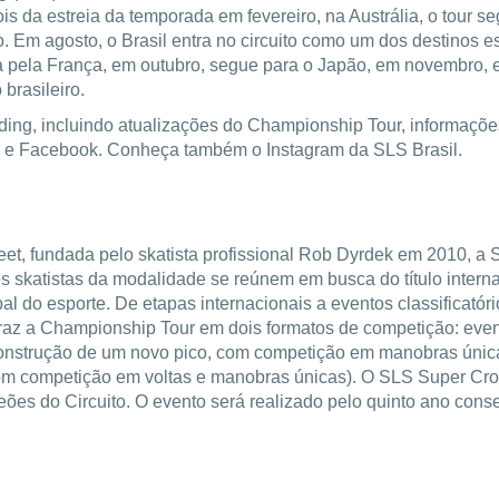
ois da estreia da temporada em fevereiro, na Austrália, o tour 
. Em agosto, o Brasil entra no circuito como um dos destinos es
assa pela França, em outubro, segue para o Japão, em novembro,
brasileiro.
ding, incluindo atualizações do Championship Tour, informaçõe
m e Facebook. Conheça também o Instagram da SLS Brasil.
street, fundada pelo skatista profissional Rob Dyrdek em 2010, 
res skatistas da modalidade se reúnem em busca do título intern
 do esporte. De etapas internacionais a eventos classificatóri
S traz a Championship Tour em dois formatos de competição: ev
ou construção de um novo pico, com competição em manobras úni
com competição em voltas e manobras únicas). O SLS Super Crow
ões do Circuito. O evento será realizado pelo quinto ano conse