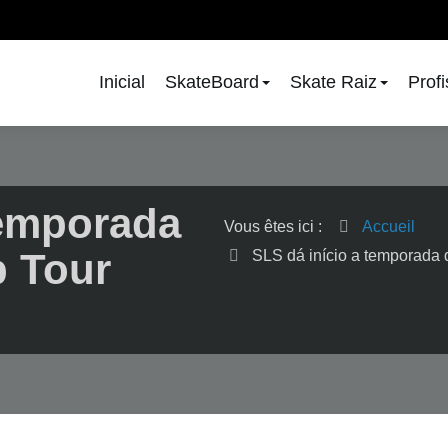
Inicial
SkateBoard
Skate Raiz
Prof
temporada
Vous êtes ici :
Accueil
 Tour
SLS dá início a temporada