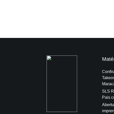
Maté
Confir
Takeo
Marac
SLS Ri
Pais 
Abertu
impren