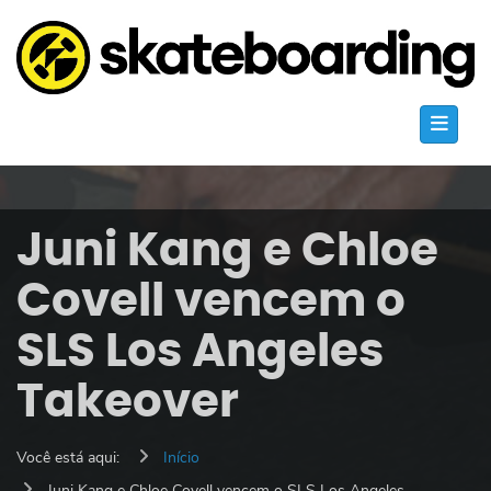
Juni Kang e Chloe
Covell vencem o
SLS Los Angeles
Takeover
Você está aqui:
Início
Juni Kang e Chloe Covell vencem o SLS Los Angeles