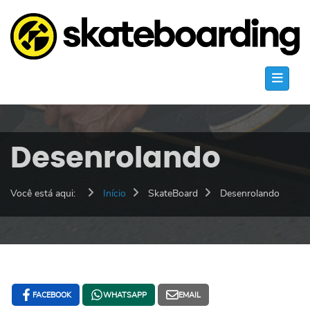
Desenrolando
Você está aqui:
Início
SkateBoard
Desenrolando
FACEBOOK
WHATSAPP
EMAIL