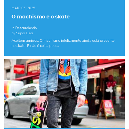
MAIO 05, 2025
O machismo e o skate
in
Desenrolando
by Super User
Aceitem amigos. O machismo infelizmente ainda está presente
no skate. E não é coisa pouca…