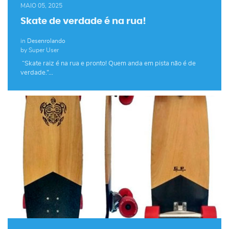
MAIO 05, 2025
Skate de verdade é na rua!
in
Desenrolando
by Super User
“Skate raiz é na rua e pronto! Quem anda em pista não é de
verdade.”…