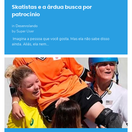
Skatistas e a árdua busca por
patrocínio
in
Desenrolando
by Super User
Imagina a pessoa que você gosta. Mas ela não sabe disso
ainda. Aliás, ela nem…