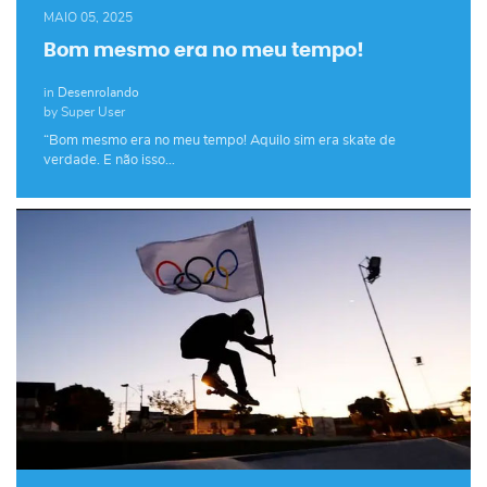
MAIO 05, 2025
Bom mesmo era no meu tempo!
in
Desenrolando
by Super User
“Bom mesmo era no meu tempo! Aquilo sim era skate de
verdade. E não isso…