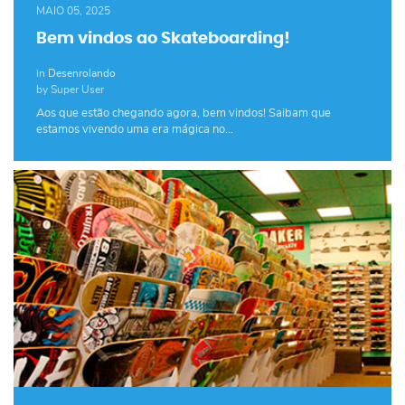
MAIO 05, 2025
Bem vindos ao Skateboarding!
in
Desenrolando
by Super User
Aos que estão chegando agora, bem vindos! Saibam que
estamos vivendo uma era mágica no…