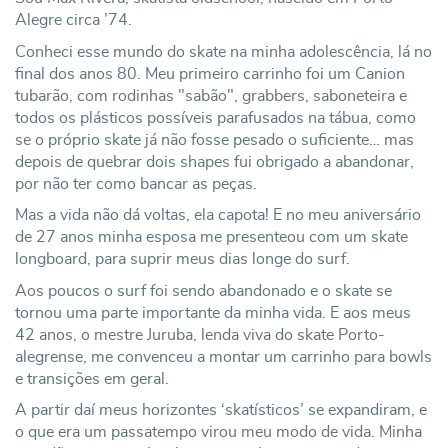
Alegre circa ’74.
Conheci esse mundo do skate na minha adolescência, lá no
final dos anos 80. Meu primeiro carrinho foi um Canion
tubarão, com rodinhas "sabão", grabbers, saboneteira e
todos os plásticos possíveis parafusados na tábua, como
se o próprio skate já não fosse pesado o suficiente… mas
depois de quebrar dois shapes fui obrigado a abandonar,
por não ter como bancar as peças.
Mas a vida não dá voltas, ela capota! E no meu aniversário
de 27 anos minha esposa me presenteou com um skate
longboard, para suprir meus dias longe do surf.
Aos poucos o surf foi sendo abandonado e o skate se
tornou uma parte importante da minha vida. E aos meus
42 anos, o mestre Juruba, lenda viva do skate Porto-
alegrense, me convenceu a montar um carrinho para bowls
e transições em geral.
A partir daí meus horizontes ‘skatísticos’ se expandiram, e
o que era um passatempo virou meu modo de vida. Minha