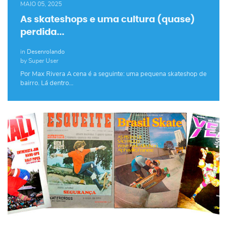
MAIO 05, 2025
As skateshops e uma cultura (quase)
perdida...
in
Desenrolando
by Super User
Por Max Rivera A cena é a seguinte: uma pequena skateshop de
bairro. Lá dentro…