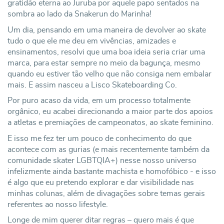
gratidão eterna ao Juruba por aquele papo sentados na
sombra ao lado da Snakerun do Marinha!
Um dia, pensando em uma maneira de devolver ao skate
tudo o que ele me deu em vivências, amizades e
ensinamentos, resolvi que uma boa ideia seria criar uma
marca, para estar sempre no meio da bagunça, mesmo
quando eu estiver tão velho que não consiga nem embalar
mais. E assim nasceu a Lisco Skateboarding Co.
Por puro acaso da vida, em um processo totalmente
orgânico, eu acabei direcionando a maior parte dos apoios
a atletas e premiações de campeonatos, ao skate feminino.
E isso me fez ter um pouco de conhecimento do que
acontece com as gurias (e mais recentemente também da
comunidade skater LGBTQIA+) nesse nosso universo
infelizmente ainda bastante machista e homofóbico - e isso
é algo que eu pretendo explorar e dar visibilidade nas
minhas colunas, além de divagações sobre temas gerais
referentes ao nosso lifestyle.
Longe de mim querer ditar regras – quero mais é que