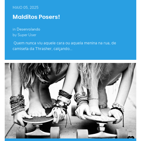
MAIO 05, 2025
Malditos Posers!
in
Desenrolando
by Super User
Quem nunca viu aquele cara ou aquela menina na rua, de
camiseta da Thrasher, calçando…