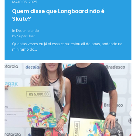
MAIO 05, 2025
Quem disse que Longboard não é
Skate?
in
Desenrolando
by Super User
Quantas vezes eu já vi essa cena: estou ali de boas, andando na
miniramp do…