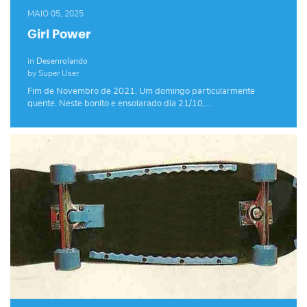
MAIO 05, 2025
Girl Power
in
Desenrolando
by Super User
Fim de Novembro de 2021. Um domingo particularmente
quente. Neste bonito e ensolarado dia 21/10,…