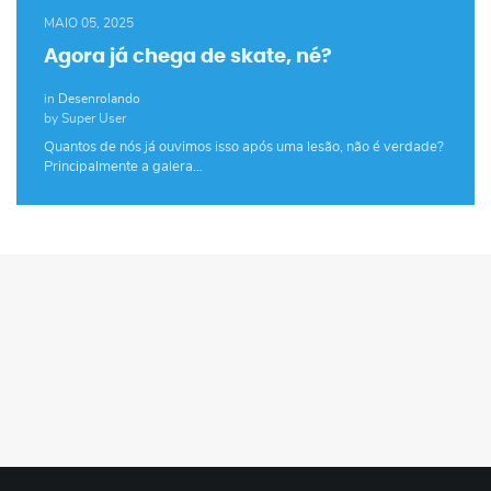
MAIO 05, 2025
Agora já chega de skate, né?
in
Desenrolando
by Super User
Quantos de nós já ouvimos isso após uma lesão, não é verdade?
Principalmente a galera…