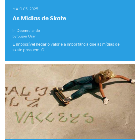
MAIO 05, 2025
As Mídias de Skate
in
Desenrolando
by Super User
É impossível negar o valor e a importância que as mídias de
skate possuem. O…