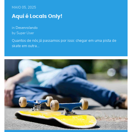
MAIO 05, 2025
Aqui é Locals Only!
in
Desenrolando
by Super User
Quantos de nós já passamos por isso: chegar em uma pista de
skate em outra…