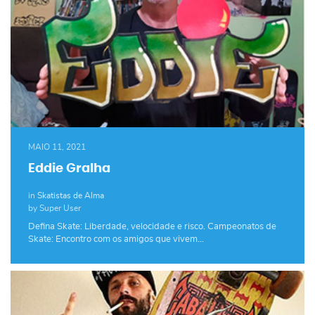
MAIO 11, 2021
Eddie Gralha
in
Skatistas de Alma
by Super User
Defina Skate: Liberdade, velocidade e risco. Campeonatos de
Skate: Encontro com os amigos que vivem…