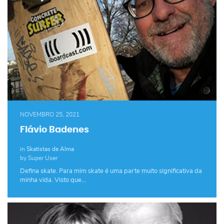
NOVEMBRO 25, 2021
Flávio Badenes
in
Skatistas de Alma
by Super User
Defina skate. Para mim skate é uma parte muito significativa da
minha vida. Visto que…