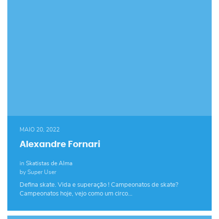
MAIO 20, 2022
Alexandre Fornari
in
Skatistas de Alma
by Super User
Defina skate. Vida e superação ! Campeonatos de skate?
Campeonatos hoje, vejo como um circo…