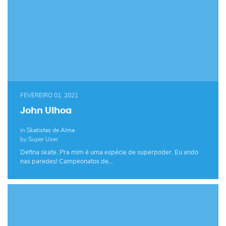
FEVEREIRO 01, 2021
John Ulhoa
in
Skatistas de Alma
by Super User
Defina skate. Pra mim é uma espécie de superpoder. Eu ando
nas paredes! Campeonatos de…