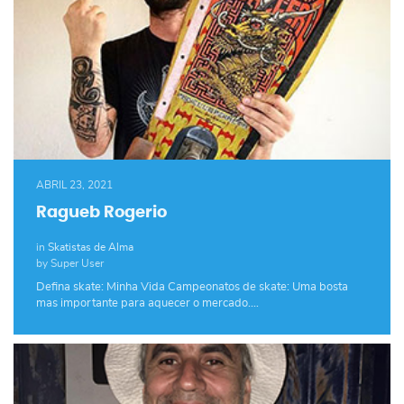
ABRIL 23, 2021
Ragueb Rogerio
in
Skatistas de Alma
by Super User
Defina skate: Minha Vida Campeonatos de skate: Uma bosta
mas importante para aquecer o mercado.…