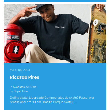
MAIO 04, 2023
Ricardo Pires
in
Skatistas de Alma
by Super User
Defina skate. Liberdade Campeonatos de skate? Passei pra
profissional em 98 em Brasília Porque skate?…