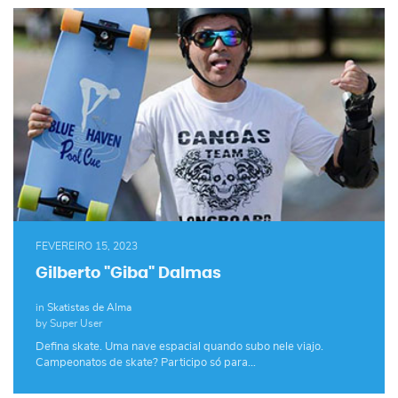
FEVEREIRO 15, 2023
Gilberto "Giba" Dalmas
in
Skatistas de Alma
by Super User
Defina skate. Uma nave espacial quando subo nele viajo.
Campeonatos de skate? Participo só para…