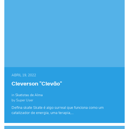
ABRIL 19, 2022
Cleverson "Clevão"
in
Skatistas de Alma
by Super User
Defina skate Skate é algo surreal que funciona como um
catalizador de energia, uma terapia,…