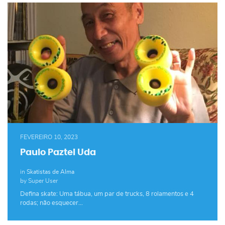
FEVEREIRO 10, 2023
Paulo Paztel Uda
in
Skatistas de Alma
by Super User
Defina skate: Uma tábua, um par de trucks, 8 rolamentos e 4
rodas; não esquecer…