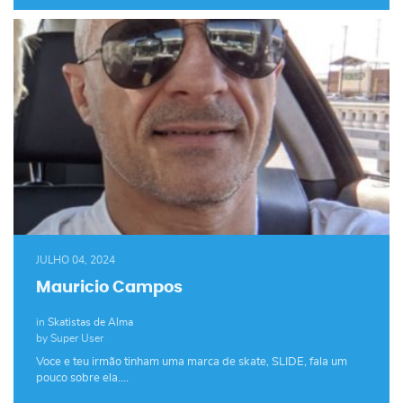
JULHO 04, 2024
Mauricio Campos
in
Skatistas de Alma
by Super User
Voce e teu irmão tinham uma marca de skate, SLIDE, fala um
pouco sobre ela.…