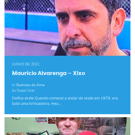
JUNHO 08, 2021
Mauricio Alvarenga – Xixo
in
Skatistas de Alma
by Super User
Defina skate Quando comecei a andar de skate em 1978, era
tudo uma brincadeira, meu…