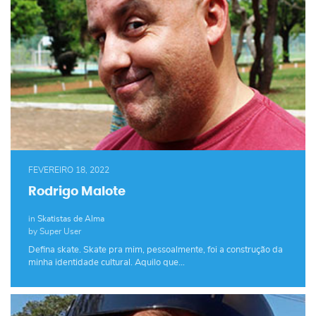
FEVEREIRO 18, 2022
Rodrigo Malote
in
Skatistas de Alma
by Super User
Defina skate. Skate pra mim, pessoalmente, foi a construção da
minha identidade cultural. Aquilo que…