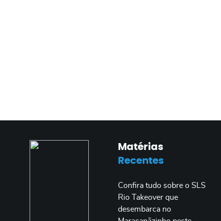
Matérias
Recentes
Confira tudo sobre o SLS
Rio Takeover que
desembarca no
Maracanãzinho neste