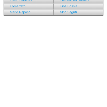
Flávio Badenes
Gustavo do Sumaré
Comerrato
Giba Cossia
Mario Raposo
Akio Seguti