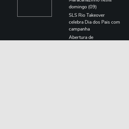
domingo (09)
SLS Rio Takeover
celebra Dia dos Pais com
campanha
Abertura de
credenciamento de
imprensa para o SLS Rio
Takeover apresentado
pelo Banco do Brasil
Gigantes do skate street
internacional
desembarcam no
Maracanãzinho (RJ) para
o SLS Rio Takeover
Imagens
Menu
SkateBoard
Institucional