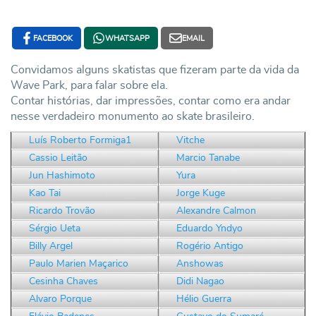
FACEBOOK
WHATSAPP
EMAIL
Convidamos alguns skatistas que fizeram parte da vida da
Wave Park, para falar sobre ela.
Contar histórias, dar impressões, contar como era andar
nesse verdadeiro monumento ao skate brasileiro.
Luís Roberto Formiga1
Vitche
Cassio Leitão
Marcio Tanabe
Jun Hashimoto
Yura
Kao Tai
Jorge Kuge
Ricardo Trovão
Alexandre Calmon
Sérgio Ueta
Eduardo Yndyo
Billy Argel
Rogério Antigo
Paulo Marien Maçarico
Anshowas
Cesinha Chaves
Didi Nagao
Alvaro Porque
Hélio Guerra