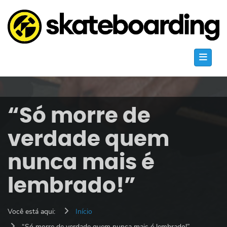
“Só morre de
verdade quem
nunca mais é
lembrado!”
Você está aqui:
Início
“Só morre de verdade quem nunca mais é lembrado!”