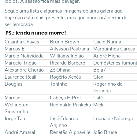
ídolos. A sessão fica mais devagar.
Segue uma lista e algumas imagens de uma galera que
hoje não está mais presente, mas que nunca irá deixar de
ser lembrada.
PS.: lenda nunca morre!
Cesinha Chaves
Bruno Brown
Cacio Narina
Marcos ET
Allysson Pastrana
Marquinhos Careca
Marcio Natividade
Williams Indião
André Hiena
Marcelo Trigão
Ricardo Barbero
Demóstenes Jumonj
Alexandre Chorão
Zé Ohana
Bola7
Laurence Reali
Rogério Xexéu
Gian
Douglas
Toninho
Rogerinho do
Ipiranga
Marcão
Cabeça H.Prol
Calé
Wellington
Reginaldo Pankeka
Mieli
Sinistrinho
Jorge Tatu
José Eduardo
Luana
de Nóbrega
Anjinho
André Amaral
Renatão Alphaville
João Bruce